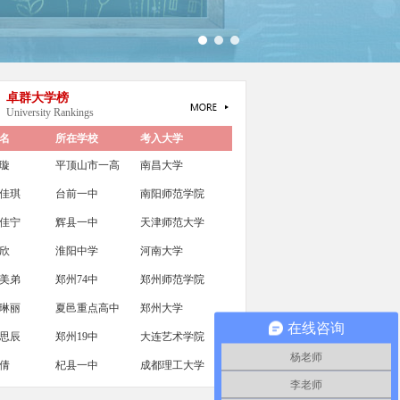
卓群大学榜
University Rankings
名
所在学校
考入大学
璇
平顶山市一高
南昌大学
佳琪
台前一中
南阳师范学院
佳宁
辉县一中
天津师范大学
欣
淮阳中学
河南大学
美弟
郑州74中
郑州师范学院
琳丽
夏邑重点高中
郑州大学
在线咨询
思辰
郑州19中
大连艺术学院
杨老师
倩
杞县一中
成都理工大学
李老师
天
国华复读学校
中国传媒大学