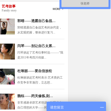
张老师
文召
艺考故事
郑州北大附中
湖南大学
Family story
亚娟
宝丰二高
郑州航空学院
郭晴——透露自己备战…
坤明
邓州二高
中国传媒大学
郭晴透露自己备战艺考的诀窍是，
阳惠平
襄县一高
四川传媒学院
从宏观把握，整体进行复习...
曦
许昌县高
中国传媒大学
晶
安阳一中
闫琴——别让自己太累…
中央戏剧学院
闫琴谈起了艺考往事时说———“我
亭雨
郑州7中
四川师范大学
是2011年考四川传媒...
玺羽
郑州回中
郑州大学
璐丹
许昌高中
浙江传媒学院
杜琳丽——要自信放松
帅
郑州扶轮外国语
杜琳丽谈起艺考时表示:艺术类的工
云南艺术学院
作竞争非常激烈，立志想...
喜燕
修武一中
东北师范大学
轶晨
郑州4中
河南大学
魏钰——闭关修炼,刻…
杰
商城高中
南京大学
非常感谢卓群艺术培训，让我考上
请您留言
自己理想的大学——同济大...
思琦
修武一中
南昌大学