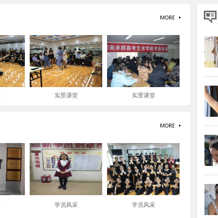
张
陈
王
向
陈
刘
堂
实景课堂
实景课堂
沙
邱
孙
高
周
杨
晋
采
学员风采
学员风采
魏