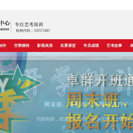
机构代码：329572485
制作
空乘模特
影视表演
实景课堂
学员成绩
艺考故事