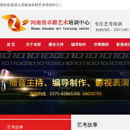
您好欢迎进入河南省卓群艺术培训中心！
机构代码：329572485
首 页
关于卓群
播音主持
编导制作
空乘模特
影视表
艺考故事
艺考故事
·