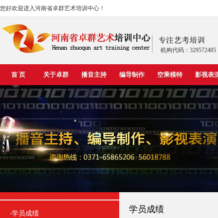
您好欢迎进入河南省卓群艺术培训中心！
机构代码：329572485
首 页
关于卓群
播音主持
编导制作
空乘模特
影视表
学员成绩
学员成绩
·