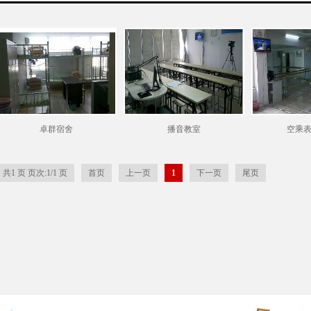
卓群宿舍
播音教室
空乘
共1 页 页次:1/1 页
首页
上一页
1
下一页
尾页