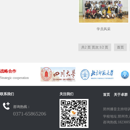
学员风采
共2 页 页次:1/2 页
首页
战略合作
Strategic cooperation
联系我们
关注我们
首页
关于卓群
咨询热线：
郑州播音主持培训
0371-65865206
学校地址:郑州市
咨询热线:18236950