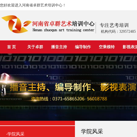
您好欢迎进入河南省卓群艺术培训中心！
机构代码：329572485
首 页
关于卓群
播音主持
编导制作
空乘模特
影视表
学院风采
学院风采
·