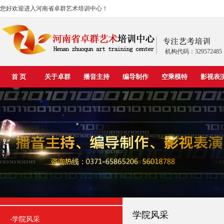
您好欢迎进入河南省卓群艺术培训中心！
机构代码：329572485
首 页
关于卓群
播音主持
编导制作
空乘模特
影视表
学院风采
学院风采
·