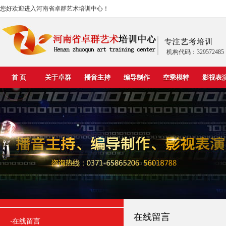
您好欢迎进入河南省卓群艺术培训中心！
机构代码：329572485
首 页
关于卓群
播音主持
编导制作
空乘模特
影视表
在线留言
在线留言
·