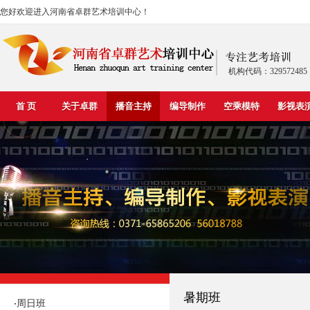
您好欢迎进入河南省卓群艺术培训中心！
机构代码：329572485
首 页
关于卓群
播音主持
编导制作
空乘模特
影视表
暑期班
周日班
·