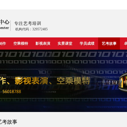
机构代码：329572485
制作
空乘模特
影视表演
实景课堂
学员成绩
艺考故事
艺考故事