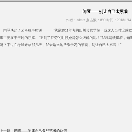
闫琴——别让自己太累着
作者：admin 点击数：
890 时间：2018/1/14 2
闫琴谈起了艺考往事时说———“我是
年考的四川传媒学院，我这人当时没感觉
2011
事主要在于平时的积累。”遇到了疲劳的时候她是怎么缓解的呢？“我就是硬挺着，知
吗？不过在考试来临那几天，我会适当地放缓学习的节奏，别让自己太累着！”
上一篇：
郭晴——透露自己备战艺考的诀窍