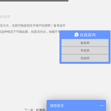
1:25:27
压力大，当然可能是初生牛犊不怕虎吧！备考这件
道这种情况下可能会困，但是没办法，你能不学
在线咨询
杨老师
李老师
张老师
请您留言
下一篇：
杜琳丽——要自信放松