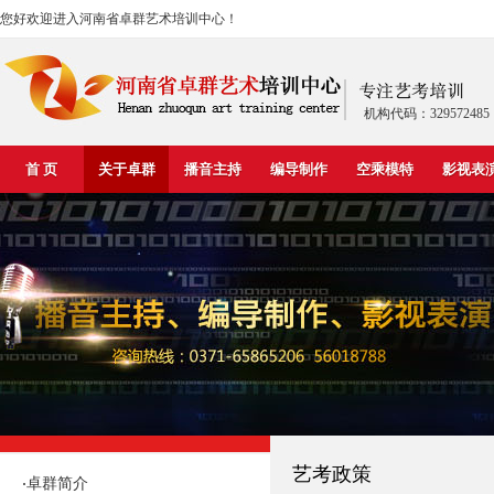
您好欢迎进入河南省卓群艺术培训中心！
机构代码：329572485
首 页
关于卓群
播音主持
编导制作
空乘模特
影视表
艺考政策
卓群简介
·