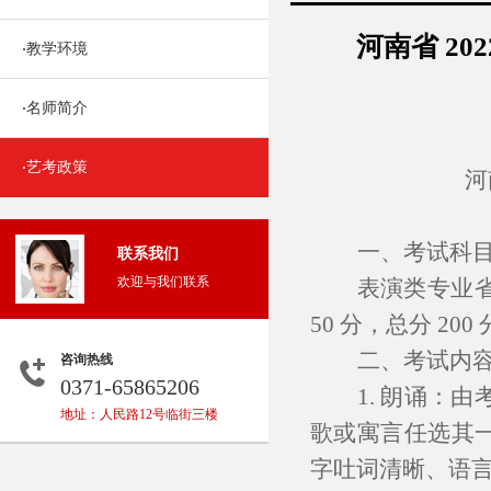
河南省 2
教学环境
·
名师简介
·
艺考政策
·
河
一、考试科
联系我们
欢迎与我们联系
表演类专业
50
分，总分
200
二、考试内
咨询热线
0371-65865206
1. 朗诵：
地址：人民路12号临街三楼
歌或寓言任选其
字吐词清晰、语