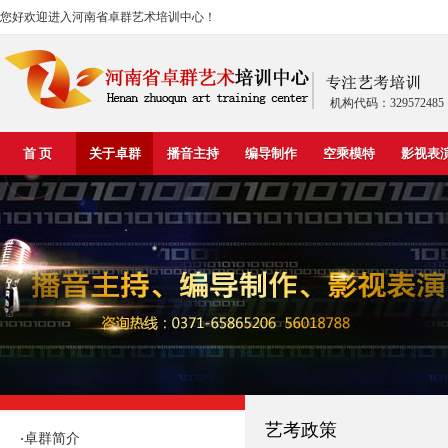
您好欢迎进入河南省卓群艺术培训中心！
机构代码：329572485
首 页
关于卓群
播音主持
编导制作
空乘模特
影视表
艺考政策
卓群简介
·