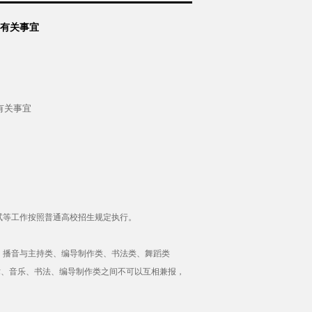
试有关事宜
有关事宜
等工作按照普通高校招生规定执行。
播音与主持类、编导制作类、书法类、舞蹈类
术、音乐、书法、编导制作类之间不可以互相兼报，