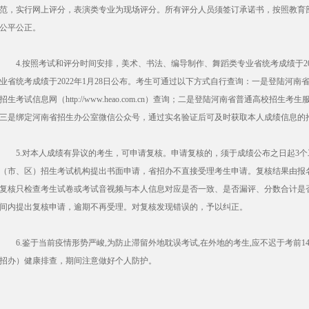
范，实行网上评分，表演类专业为现场评分。所有评分人员须签订承诺书，按照教育
公平公正。
4.按照考试和评分时间安排，美术、书法、编导制作、舞蹈类专业省统考成绩于20
业省统考成绩于2022年1月28日公布。考生可通过以下方式自行查询：一是登陆河南省招生办公室网
招生考试信息网（http://www.heao.com.cn）查询；二是登陆河南省普通高校招生考生服务平台
三是绑定河南省招生办公室微信公众号，通过实名验证后可及时获取本人成绩信息的
5.对本人成绩有异议的考生，可申请复核。申请复核的，须于成绩公布之日起3个
（市、区）招生考试机构提出书面申请，省招办不直接受理考生申请。复核结果由报
复核只检查考生试卷或考试音视频与本人信息对应是否一致、是否漏评、分数合计是
间内提出复核申请，逾期不再受理。对复核发现错误的，予以纠正。
6.鉴于当前疫情形势严峻,为防止滞留外地耽误考试,在外地的考生,应不迟于考前1
招办）健康排查，期间注意做好个人防护。