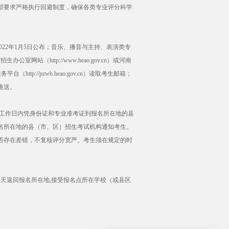
部要求严格执行回避制度，确保各类专业评分科学
22年1月5日公布；音乐、播音与主持、表演类专
站（http://www.heao.gov.cn）或河南
（http://pzwb.heao.gov.cn）读取考生邮箱；
推送。
工作日内凭身份证和专业准考证到报名所在地的县
名所在地的县（市、区）招生考试机构通知考生。
否存在差错，不复核评分宽严。考生须在规定的时
4天返回报名所在地,接受报名点所在学校（或县区