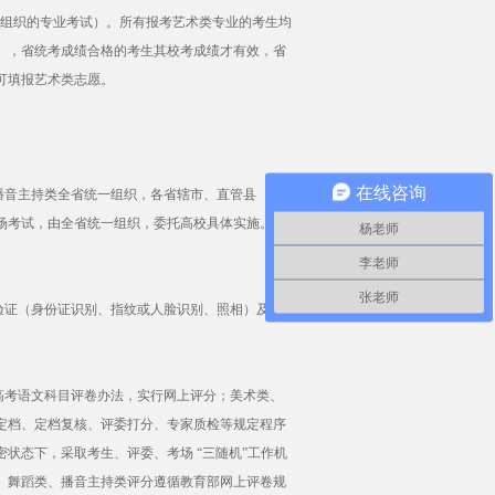
校组织的专业考试）。所有报考艺术类专业的考生均
），省统考成绩合格的考生其校考成绩才有效，省
可填报艺术类志愿。
在线咨询
播音主持类全省统一组织，各省辖市、直管县
场考试，由全省统一组织，委托高校具体实施。各
杨老师
李老师
张老师
验证（身份证识别、指纹或人脸识别、照相）及金
高考语文科目评卷办法，实行网上评分；美术类、
定档、定档复核、评委打分、专家质检等规定程序
状态下，采取考生、评委、考场 “三随机”工作机
、舞蹈类、播音主持类评分遵循教育部网上评卷规