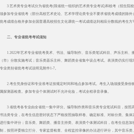
3.艺术类专业考试分为省统考(我省统一组织的艺术类专业考试)和校考（招生院
须参加专业省统考（部分高校艺术史论、艺术学理论类专业不要求省统考成绩的除外
统考成绩合格并参加全国普通高校招生文化课统一考试成绩达到相应分数线的考生方
二、专业省统考考试须知
1.2022年艺术专业省统考美术、书法、编导制作、音乐类笔试科目、声乐主科、
（市）分散实施考试；音乐类器乐主科、舞蹈类全省集中设点考试。表演类仍实行现
专业类别省统考考试说明见附件1-7。
2.考生凭身份证和专业准考证按规定时间和地点参加考试。考生入场须接受身份
属探测器检查。参加专业个体测试时不允许化妆，考试全程录音录像。
3.省统考各专业由全省统一集中评分。编导制作类和音乐类专业笔试科目，按照
书法类专业，在考生信息密封状态下严格按照抽取样卷、确定标准、对标分类、集体
进行集中评分；音乐类、舞蹈类、播音主持类、表演类个体测试科目，在考生信息加密
制，按照评委独立打分、专家监督检查、全程监控录像的办法进行评分，其中音乐类