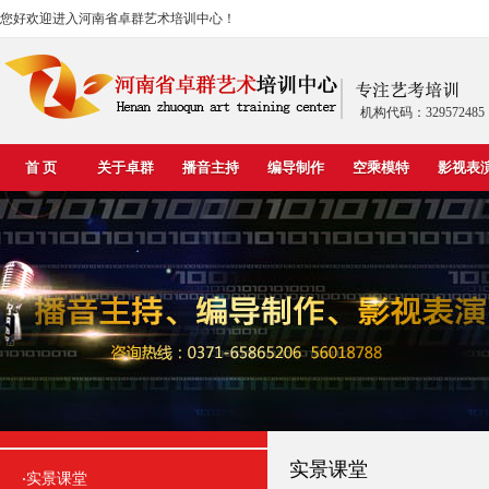
您好欢迎进入河南省卓群艺术培训中心！
机构代码：329572485
首 页
关于卓群
播音主持
编导制作
空乘模特
影视表
实景课堂
实景课堂
·